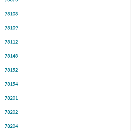
78108
78109
78112
78148
78152
78154
78201
78202
78204