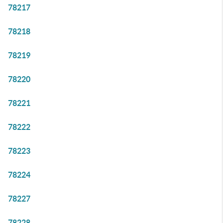
78217
78218
78219
78220
78221
78222
78223
78224
78227
78228